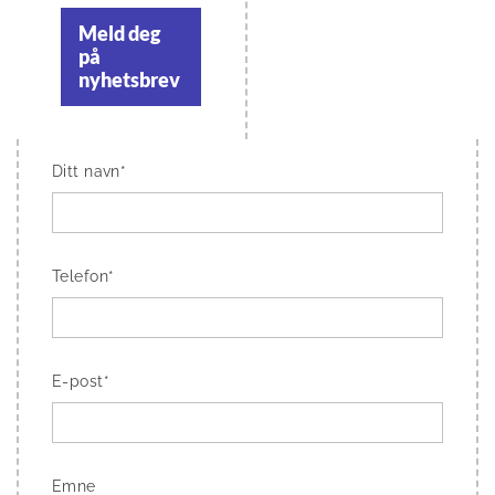
Meld deg
på
nyhetsbrev
Ditt navn*
Telefon*
E-post*
Emne