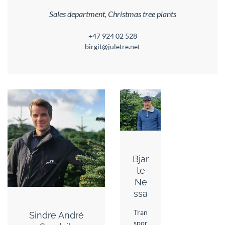
Sales department, Christmas tree plants
+47 924 02 528
birgit@juletre.net
Bjar
te
Ne
ssa
Tran
Sindre André
spor