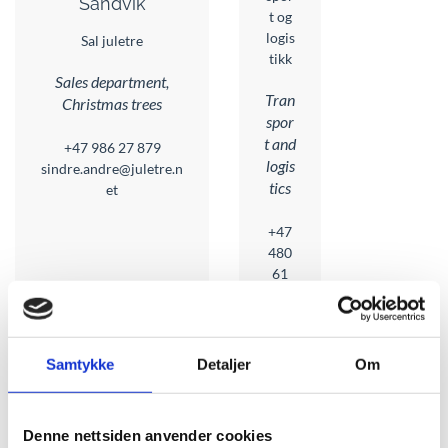
Sandvik
t og
logis
Sal juletre
tikk
Sales department,
Tran
Christmas trees
spor
t and
+47 986 27 879
logis
sindre.andre@juletre.n
tics
et
+47
480
61
035
bjart
e@ju
letre.
Samtykke
Detaljer
Om
net
Denne nettsiden anvender cookies