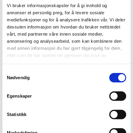
Vi bruker informasjonskapsler for å gi innhold og
annonser et personlig preg, for å levere sosiale
mediefunksjoner og for å analysere trafikken vår. Vi deler
Kontakt oss
dessuten informasjon om hvordan du bruker nettstedet
vårt, med partnerne våre innen sosiale medier,
annonsering og analysearbeid, som kan kombinere den
med annen informasjon du har gjort tilgjengelig for dem,
eller som de har samlet inn gjennom din bruk av
Norsk Juletreservice AS
tjenestene deres.
Samtykkevalg
Nødvendig
Egenskaper
Statistikk
Adresse
Bratthetland 70, 4139 Fister
Markedsføring